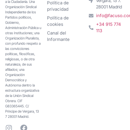
Vergara, 13 7.
a la Ciudadanía. Una
Política de
28001 Madrid
Organización Sindical
privacidad
Independiente de los
info@facuso.c
Partidos políticos,
Política de
Gobierno,
cookies
+34 915 774
Administración Pública u
113
Canal del
otras Instituciones; una
Organización Pluralista,
Informante
con profundo respeto a
las convicciones
políticas, filosóficas,
religiosas, o de otra
naturaleza, de sus
afiliados; una
Organización
Democrática y
Autónoma dentro la
estructura organizativa
de la Unión Sindical
Obrera. CIF
G83365445. C/
Principe de Vergara, 13
7 28001 Madrid.