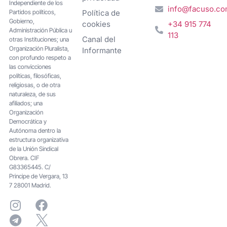
Independiente de los
info@facuso.c
Partidos políticos,
Política de
Gobierno,
cookies
+34 915 774
Administración Pública u
113
Canal del
otras Instituciones; una
Organización Pluralista,
Informante
con profundo respeto a
las convicciones
políticas, filosóficas,
religiosas, o de otra
naturaleza, de sus
afiliados; una
Organización
Democrática y
Autónoma dentro la
estructura organizativa
de la Unión Sindical
Obrera. CIF
G83365445. C/
Principe de Vergara, 13
7 28001 Madrid.