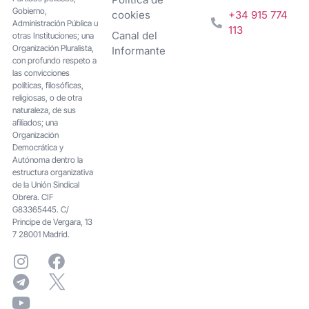
Gobierno,
cookies
+34 915 774
Administración Pública u
113
Canal del
otras Instituciones; una
Organización Pluralista,
Informante
con profundo respeto a
las convicciones
políticas, filosóficas,
religiosas, o de otra
naturaleza, de sus
afiliados; una
Organización
Democrática y
Autónoma dentro la
estructura organizativa
de la Unión Sindical
Obrera. CIF
G83365445. C/
Principe de Vergara, 13
7 28001 Madrid.