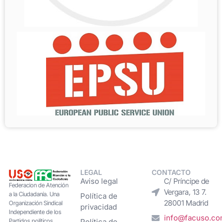
LEGAL
CONTACTO
Aviso legal
C/ Príncipe de
Federacion de Atención
Vergara, 13 7.
a la Ciudadanía. Una
Política de
28001 Madrid
Organización Sindical
privacidad
Independiente de los
info@facuso.c
Partidos políticos,
Política de