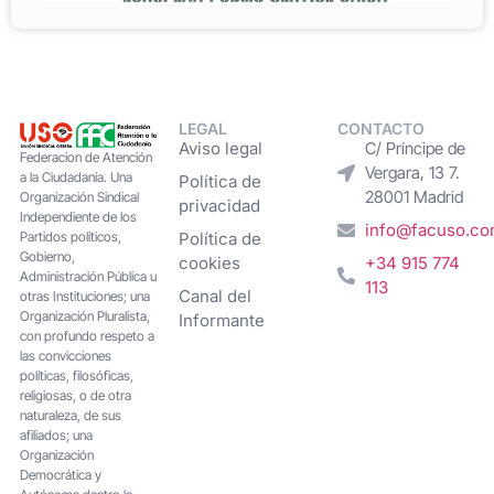
LEGAL
CONTACTO
Aviso legal
C/ Príncipe de
Federacion de Atención
Vergara, 13 7.
a la Ciudadanía. Una
Política de
28001 Madrid
Organización Sindical
privacidad
Independiente de los
info@facuso.c
Partidos políticos,
Política de
Gobierno,
cookies
+34 915 774
Administración Pública u
113
Canal del
otras Instituciones; una
Organización Pluralista,
Informante
con profundo respeto a
las convicciones
políticas, filosóficas,
religiosas, o de otra
naturaleza, de sus
afiliados; una
Organización
Democrática y