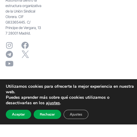
Autónoma dentro la
estructura organizativa
de la Unión Sindical
Obrera. CIF
G83365445. C/
Principe de Vergara, 13
7 28001 Madrid.
Utilizamos cookies para ofrecerte la mejor experiencia en nuestra
web.
Puedes aprender más sobre qué cookies utilizamos o
desactivarlas en los
ajustes
.
Aceptar
Rechazar
Ajustes