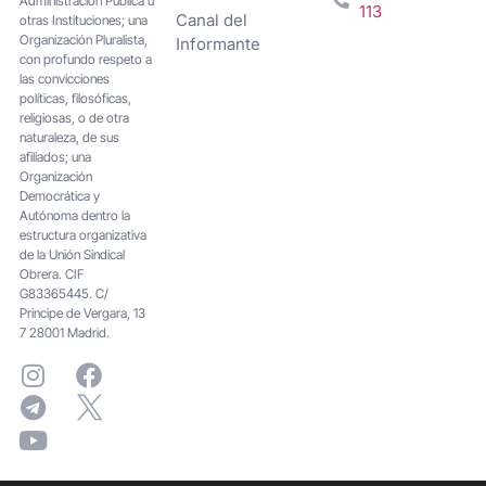
Administración Pública u
113
Canal del
otras Instituciones; una
Organización Pluralista,
Informante
con profundo respeto a
las convicciones
políticas, filosóficas,
religiosas, o de otra
naturaleza, de sus
afiliados; una
Organización
Democrática y
Autónoma dentro la
estructura organizativa
de la Unión Sindical
Obrera. CIF
G83365445. C/
Principe de Vergara, 13
7 28001 Madrid.