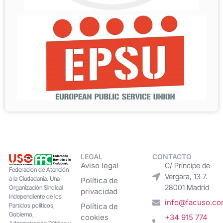
LEGAL
CONTACTO
Aviso legal
C/ Príncipe de
Federacion de Atención
Vergara, 13 7.
a la Ciudadanía. Una
Política de
28001 Madrid
Organización Sindical
privacidad
Independiente de los
info@facuso.c
Partidos políticos,
Política de
Gobierno,
cookies
+34 915 774