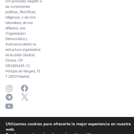
con profundo respeto a
las convicciones
políticas, filosóficas,
religiosas, o de otra
naturaleza, de sus
afiliados; una
Organización
Democrática y
Autónoma dentro la
estructura organizativa
de la Unión Sindical
Obrera. CIF
G83365445. C/
Principe de Vergara, 13
7 28001 Madrid.
Utilizamos cookies para ofrecerte la mejor experiencia en nuestra
web.