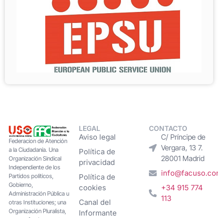
LEGAL
CONTACTO
Aviso legal
C/ Príncipe de
Federacion de Atención
Vergara, 13 7.
a la Ciudadanía. Una
Política de
28001 Madrid
Organización Sindical
privacidad
Independiente de los
info@facuso.c
Partidos políticos,
Política de
Gobierno,
cookies
+34 915 774
Administración Pública u
113
Canal del
otras Instituciones; una
Organización Pluralista,
Informante