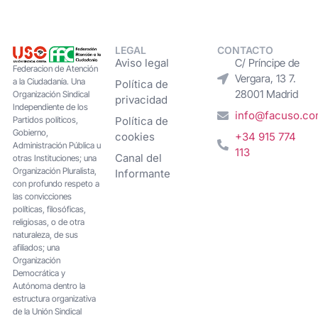
LEGAL
CONTACTO
Aviso legal
C/ Príncipe de
Federacion de Atención
Vergara, 13 7.
a la Ciudadanía. Una
Política de
28001 Madrid
Organización Sindical
privacidad
Independiente de los
info@facuso.c
Partidos políticos,
Política de
Gobierno,
cookies
+34 915 774
Administración Pública u
113
Canal del
otras Instituciones; una
Organización Pluralista,
Informante
con profundo respeto a
las convicciones
políticas, filosóficas,
religiosas, o de otra
naturaleza, de sus
afiliados; una
Organización
Democrática y
Autónoma dentro la
estructura organizativa
de la Unión Sindical