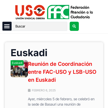
Euskadi
Reunión de Coordinación
Euskadi
entre FAC-USO y LSB-USO
en Euskadi
FEBRERO 6, 2025
Ayer, miércoles 5 de febrero, se celebró en
la sede de Basauri una reunión de