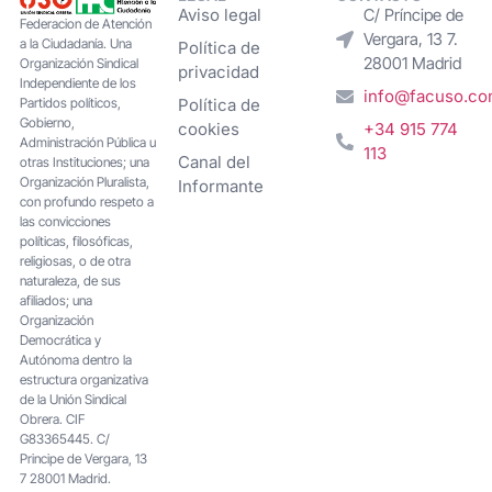
Aviso legal
C/ Príncipe de
Federacion de Atención
Vergara, 13 7.
a la Ciudadanía. Una
Política de
28001 Madrid
Organización Sindical
privacidad
Independiente de los
info@facuso.c
Partidos políticos,
Política de
Gobierno,
cookies
+34 915 774
Administración Pública u
113
Canal del
otras Instituciones; una
Organización Pluralista,
Informante
con profundo respeto a
las convicciones
políticas, filosóficas,
religiosas, o de otra
naturaleza, de sus
afiliados; una
Organización
Democrática y
Autónoma dentro la
estructura organizativa
de la Unión Sindical
Obrera. CIF
G83365445. C/
Principe de Vergara, 13
7 28001 Madrid.