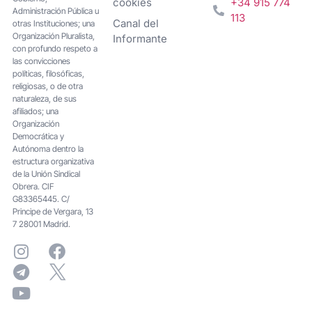
cookies
+34 915 774
Administración Pública u
113
Canal del
otras Instituciones; una
Organización Pluralista,
Informante
con profundo respeto a
las convicciones
políticas, filosóficas,
religiosas, o de otra
naturaleza, de sus
afiliados; una
Organización
Democrática y
Autónoma dentro la
estructura organizativa
de la Unión Sindical
Obrera. CIF
G83365445. C/
Principe de Vergara, 13
7 28001 Madrid.