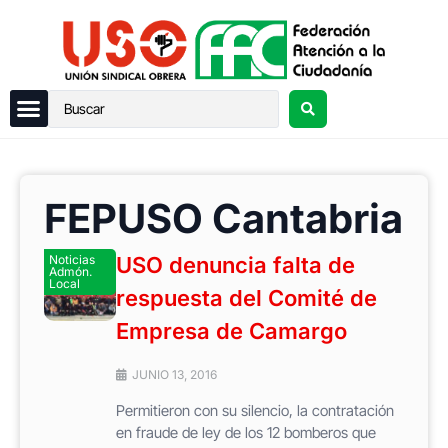
FEPUSO Cantabria
Noticias
USO denuncia falta de
Admón.
Local
respuesta del Comité de
Empresa de Camargo
JUNIO 13, 2016
Permitieron con su silencio, la contratación
en fraude de ley de los 12 bomberos que