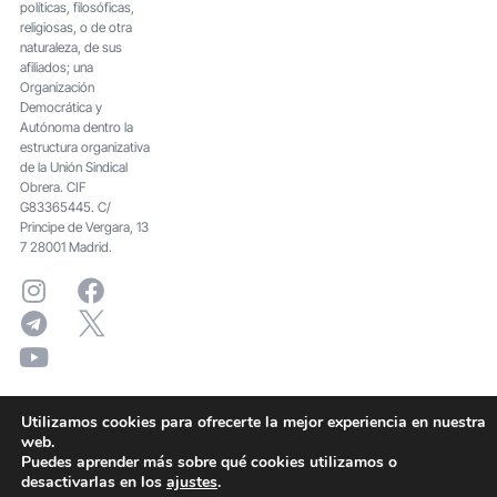
políticas, filosóficas,
religiosas, o de otra
naturaleza, de sus
afiliados; una
Organización
Democrática y
Autónoma dentro la
estructura organizativa
de la Unión Sindical
Obrera. CIF
G83365445. C/
Principe de Vergara, 13
7 28001 Madrid.
Utilizamos cookies para ofrecerte la mejor experiencia en nuestra
web.
Puedes aprender más sobre qué cookies utilizamos o
desactivarlas en los
ajustes
.