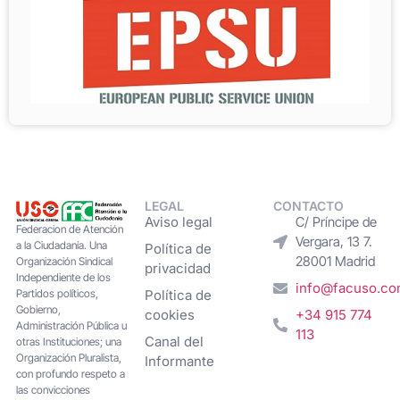
LEGAL
CONTACTO
Aviso legal
C/ Príncipe de
Federacion de Atención
Vergara, 13 7.
a la Ciudadanía. Una
Política de
28001 Madrid
Organización Sindical
privacidad
Independiente de los
info@facuso.c
Partidos políticos,
Política de
Gobierno,
cookies
+34 915 774
Administración Pública u
113
Canal del
otras Instituciones; una
Organización Pluralista,
Informante
con profundo respeto a
las convicciones