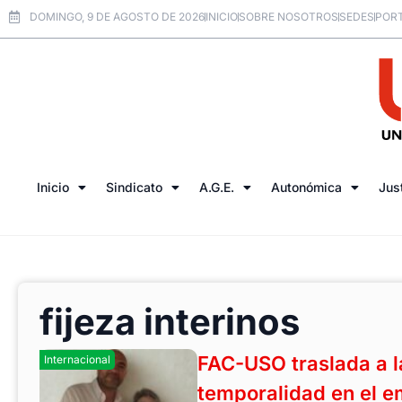
DOMINGO, 9 DE AGOSTO DE 2026
INICIO
SOBRE NOSOTROS
SEDES
PORT
Inicio
Sindicato
A.G.E.
Autonómica
Jus
fijeza interinos
FAC-USO traslada a l
Internacional
temporalidad en el e