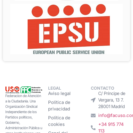
LEGAL
CONTACTO
Aviso legal
C/ Príncipe de
Federacion de Atención
Vergara, 13 7.
a la Ciudadanía. Una
Política de
28001 Madrid
Organización Sindical
privacidad
Independiente de los
info@facuso.c
Partidos políticos,
Política de
Gobierno,
cookies
+34 915 774
Administración Pública u
113