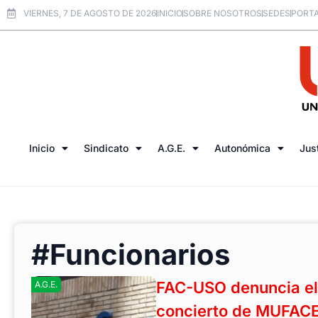
VIERNES, 7 DE AGOSTO DE 2026
INICIO
SOBRE NOSOTROS
SEDES
PORTA
Inicio
Sindicato
A.G.E.
Autonómica
Jus
#Funcionarios
FAC-USO denuncia el 
A.G.E.
concierto de MUFAC