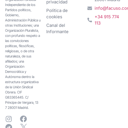
privacidad
Independiente de los
info@facuso.c
Partidos políticos,
Política de
Gobierno,
cookies
+34 915 774
Administración Pública u
113
Canal del
otras Instituciones; una
Organización Pluralista,
Informante
con profundo respeto a
las convicciones
políticas, filosóficas,
religiosas, o de otra
naturaleza, de sus
afiliados; una
Organización
Democrática y
Autónoma dentro la
estructura organizativa
de la Unión Sindical
Obrera. CIF
G83365445. C/
Principe de Vergara, 13
7 28001 Madrid.