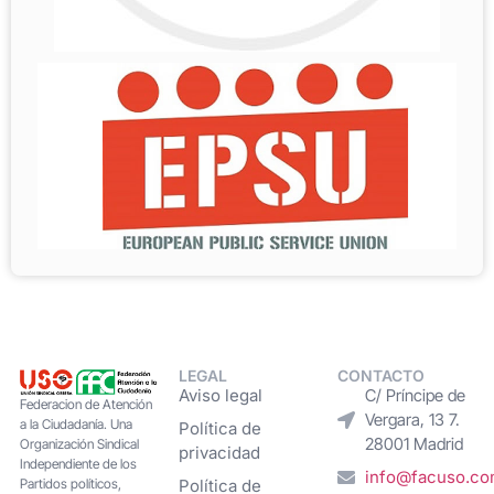
LEGAL
CONTACTO
Aviso legal
C/ Príncipe de
Federacion de Atención
Vergara, 13 7.
a la Ciudadanía. Una
Política de
28001 Madrid
Organización Sindical
privacidad
Independiente de los
info@facuso.c
Partidos políticos,
Política de