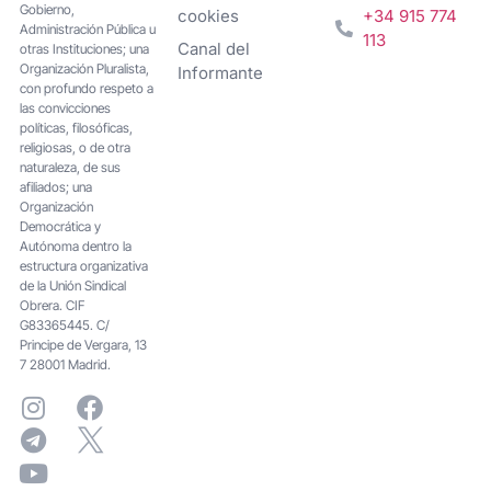
Gobierno,
cookies
+34 915 774
Administración Pública u
113
Canal del
otras Instituciones; una
Organización Pluralista,
Informante
con profundo respeto a
las convicciones
políticas, filosóficas,
religiosas, o de otra
naturaleza, de sus
afiliados; una
Organización
Democrática y
Autónoma dentro la
estructura organizativa
de la Unión Sindical
Obrera. CIF
G83365445. C/
Principe de Vergara, 13
7 28001 Madrid.