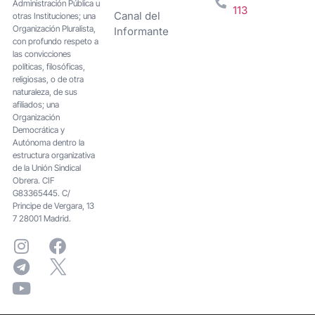
Administración Pública u
113
Canal del
otras Instituciones; una
Organización Pluralista,
Informante
con profundo respeto a
las convicciones
políticas, filosóficas,
religiosas, o de otra
naturaleza, de sus
afiliados; una
Organización
Democrática y
Autónoma dentro la
estructura organizativa
de la Unión Sindical
Obrera. CIF
G83365445. C/
Principe de Vergara, 13
7 28001 Madrid.