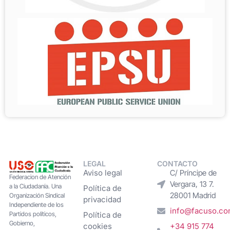
LEGAL
CONTACTO
Aviso legal
C/ Príncipe de
Federacion de Atención
Vergara, 13 7.
a la Ciudadanía. Una
Política de
28001 Madrid
Organización Sindical
privacidad
Independiente de los
info@facuso.c
Partidos políticos,
Política de
Gobierno,
cookies
+34 915 774