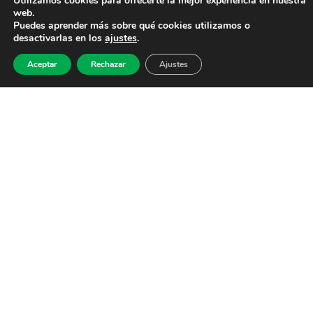
Utilizamos cookies para ofrecerte la mejor experiencia en nuestra
web.
Puedes aprender más sobre qué cookies utilizamos o
desactivarlas en los
ajustes
.
Aceptar
Rechazar
Ajustes