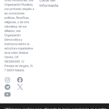
Canal del
otras Instituciones; una
Organización Pluralista,
Informante
con profundo respeto a
las convicciones
políticas, filosóficas,
religiosas, o de otra
naturaleza, de sus
afiliados; una
Organización
Democrática y
Autónoma dentro la
estructura organizativa
de la Unión Sindical
Obrera. CIF
G83365445. C/
Principe de Vergara, 13
7 28001 Madrid.