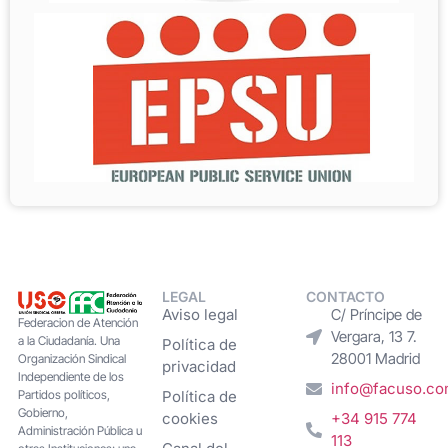
LEGAL
CONTACTO
Aviso legal
C/ Príncipe de
Federacion de Atención
Vergara, 13 7.
a la Ciudadanía. Una
Política de
28001 Madrid
Organización Sindical
privacidad
Independiente de los
info@facuso.c
Partidos políticos,
Política de
Gobierno,
cookies
+34 915 774
Administración Pública u
113