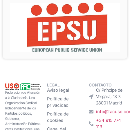
LEGAL
CONTACTO
Aviso legal
C/ Príncipe de
Federacion de Atención
Vergara, 13 7.
a la Ciudadanía. Una
Política de
28001 Madrid
Organización Sindical
privacidad
Independiente de los
info@facuso.c
Partidos políticos,
Política de
Gobierno,
cookies
+34 915 774
Administración Pública u
113
Canal del
otras Instituciones; una