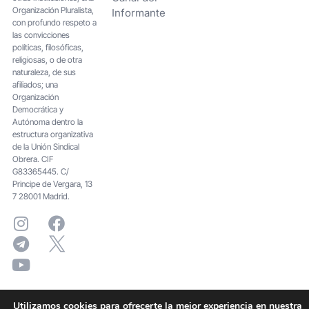
Organización Pluralista,
Informante
con profundo respeto a
las convicciones
políticas, filosóficas,
religiosas, o de otra
naturaleza, de sus
afiliados; una
Organización
Democrática y
Autónoma dentro la
estructura organizativa
de la Unión Sindical
Obrera. CIF
G83365445. C/
Principe de Vergara, 13
7 28001 Madrid.
Utilizamos cookies para ofrecerte la mejor experiencia en nuestra