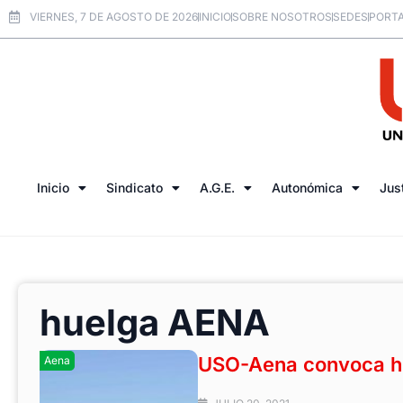
VIERNES, 7 DE AGOSTO DE 2026
INICIO
SOBRE NOSOTROS
SEDES
PORTA
Inicio
Sindicato
A.G.E.
Autonómica
Jus
huelga AENA
USO-Aena convoca hue
Aena