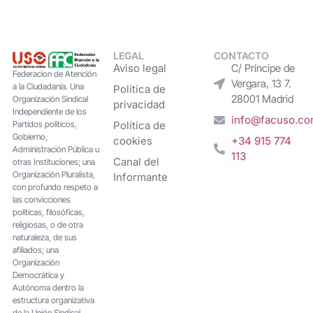
LEGAL
CONTACTO
Aviso legal
C/ Príncipe de
Federacion de Atención
Vergara, 13 7.
a la Ciudadanía. Una
Política de
28001 Madrid
Organización Sindical
privacidad
Independiente de los
info@facuso.c
Partidos políticos,
Política de
Gobierno,
cookies
+34 915 774
Administración Pública u
113
Canal del
otras Instituciones; una
Organización Pluralista,
Informante
con profundo respeto a
las convicciones
políticas, filosóficas,
religiosas, o de otra
naturaleza, de sus
afiliados; una
Organización
Democrática y
Autónoma dentro la
estructura organizativa
de la Unión Sindical