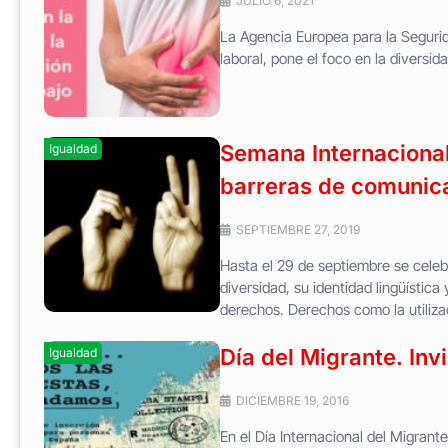
JULIO 6, 2021
La Agencia Europea para la Segurid
laboral, pone el foco en la diversi
Semana Internaciona
Igualdad
barreras de comunic
SEPTIEMBRE 27, 2019
Hasta el 29 de septiembre se celeb
diversidad, su identidad lingüística
derechos. Derechos como la utilizac
Día del Migrante. Inv
Igualdad
DICIEMBRE 19, 2016
En el Día Internacional del Migrant