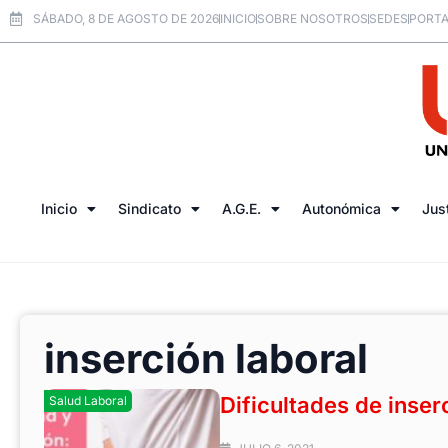
SÁBADO, 8 DE AGOSTO DE 2026
INICIO
SOBRE NOSOTROS
SEDES
PORTA
Inicio
Sindicato
A.G.E.
Autonómica
Jus
inserción laboral
Dificultades de inser
Salud Laboral