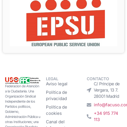
LEGAL
CONTACTO
Aviso legal
C/ Príncipe de
Federacion de Atención
Vergara, 13 7.
a la Ciudadanía. Una
Política de
28001 Madrid
Organización Sindical
privacidad
Independiente de los
info@facuso.c
Partidos políticos,
Política de
Gobierno,
cookies
+34 915 774
Administración Pública u
113
Canal del
otras Instituciones; una
Organización Pluralista,