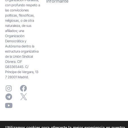
Informante
con profundo respeto a
las convicciones
políticas, filosóficas,
religiosas, o de otra
naturaleza, de sus
afiliados; una
Organización
Democrática y
Autónoma dentro la
estructura organizativa
de la Unión Sindical
Obrera. CIF
G83365445. C/
Principe de Vergara, 13
7 28001 Madrid.
Utilizamos cookies para ofrecerte la mejor experiencia en nuestra