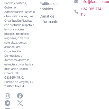
info@facuso.c
Partidos políticos,
Política de
Gobierno,
cookies
+34 915 774
Administración Pública u
113
Canal del
otras Instituciones; una
Organización Pluralista,
Informante
con profundo respeto a
las convicciones
políticas, filosóficas,
religiosas, o de otra
naturaleza, de sus
afiliados; una
Organización
Democrática y
Autónoma dentro la
estructura organizativa
de la Unión Sindical
Obrera. CIF
G83365445. C/
Principe de Vergara, 13
7 28001 Madrid.