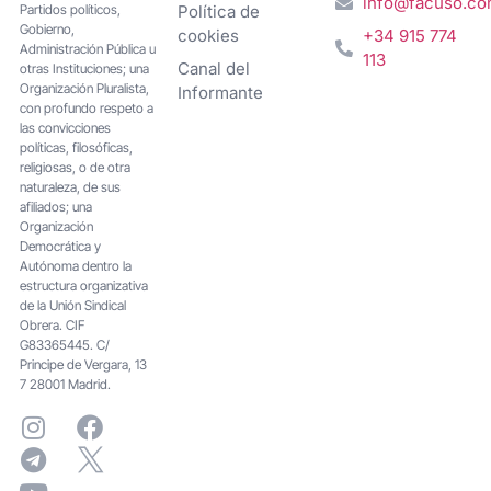
info@facuso.c
Partidos políticos,
Política de
Gobierno,
cookies
+34 915 774
Administración Pública u
113
Canal del
otras Instituciones; una
Organización Pluralista,
Informante
con profundo respeto a
las convicciones
políticas, filosóficas,
religiosas, o de otra
naturaleza, de sus
afiliados; una
Organización
Democrática y
Autónoma dentro la
estructura organizativa
de la Unión Sindical
Obrera. CIF
G83365445. C/
Principe de Vergara, 13
7 28001 Madrid.