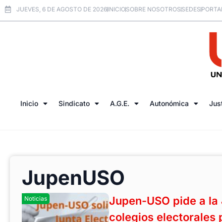
JUEVES, 6 DE AGOSTO DE 2026
INICIO
SOBRE NOSOTROS
SEDES
PORTA
Inicio
Sindicato
A.G.E.
Autonómica
Jus
JupenUSO
Jupen-USO pide a la 
Noticias
colegios electorales 