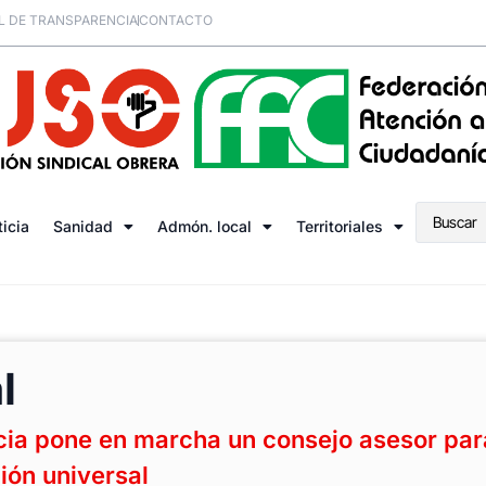
L DE TRANSPARENCIA
CONTACTO
ticia
Sanidad
Admón. local
Territoriales
l
ticia pone en marcha un consejo asesor par
ción universal