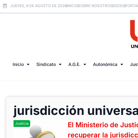
JUEVES, 6 DE AGOSTO DE 2026
INICIO
SOBRE NOSOTROS
SEDES
PORTA
Inicio
Sindicato
A.G.E.
Autonómica
Jus
jurisdicción universa
El Ministerio de Jus
Justicia
recuperar la jurisdic