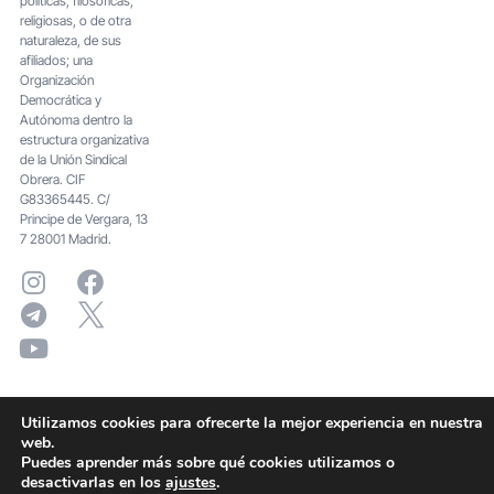
políticas, filosóficas,
religiosas, o de otra
naturaleza, de sus
afiliados; una
Organización
Democrática y
Autónoma dentro la
estructura organizativa
de la Unión Sindical
Obrera. CIF
G83365445. C/
Principe de Vergara, 13
7 28001 Madrid.
Utilizamos cookies para ofrecerte la mejor experiencia en nuestra
web.
Puedes aprender más sobre qué cookies utilizamos o
desactivarlas en los
ajustes
.