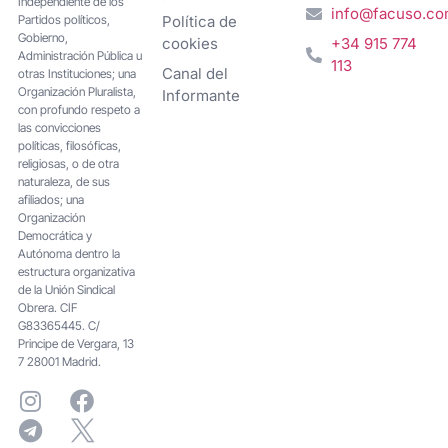
Independiente de los
info@facuso.c
Partidos políticos,
Política de
Gobierno,
cookies
+34 915 774
Administración Pública u
113
Canal del
otras Instituciones; una
Organización Pluralista,
Informante
con profundo respeto a
las convicciones
políticas, filosóficas,
religiosas, o de otra
naturaleza, de sus
afiliados; una
Organización
Democrática y
Autónoma dentro la
estructura organizativa
de la Unión Sindical
Obrera. CIF
G83365445. C/
Principe de Vergara, 13
7 28001 Madrid.