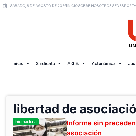
SÁBADO, 8 DE AGOSTO DE 2026
INICIO
SOBRE NOSOTROS
SEDES
PORTA
Inicio
Sindicato
A.G.E.
Autonómica
Jus
libertad de asociaci
Informe sin precedent
Internacional
asociación