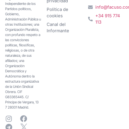
privacidad
Independiente de los
info@facuso.c
Partidos políticos,
Política de
Gobierno,
cookies
+34 915 774
Administración Pública u
113
Canal del
otras Instituciones; una
Organización Pluralista,
Informante
con profundo respeto a
las convicciones
políticas, filosóficas,
religiosas, o de otra
naturaleza, de sus
afiliados; una
Organización
Democrática y
Autónoma dentro la
estructura organizativa
de la Unión Sindical
Obrera. CIF
G83365445. C/
Principe de Vergara, 13
7 28001 Madrid.