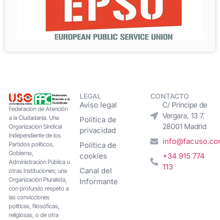
LEGAL
CONTACTO
Aviso legal
C/ Príncipe de
Federacion de Atención
Vergara, 13 7.
a la Ciudadanía. Una
Política de
28001 Madrid
Organización Sindical
privacidad
Independiente de los
info@facuso.c
Partidos políticos,
Política de
Gobierno,
cookies
+34 915 774
Administración Pública u
113
Canal del
otras Instituciones; una
Organización Pluralista,
Informante
con profundo respeto a
las convicciones
políticas, filosóficas,
religiosas, o de otra