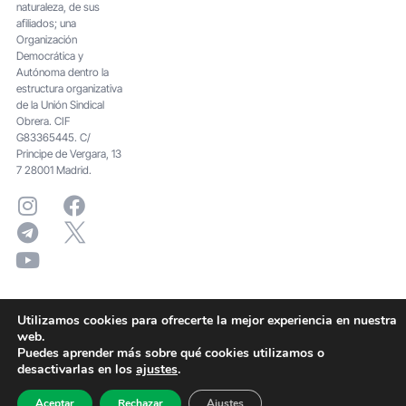
naturaleza, de sus
afiliados; una
Organización
Democrática y
Autónoma dentro la
estructura organizativa
de la Unión Sindical
Obrera. CIF
G83365445. C/
Principe de Vergara, 13
7 28001 Madrid.
Utilizamos cookies para ofrecerte la mejor experiencia en nuestra
web.
Puedes aprender más sobre qué cookies utilizamos o
desactivarlas en los
ajustes
.
Aceptar
Rechazar
Ajustes