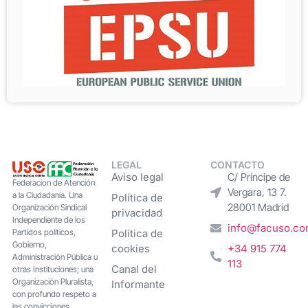
LEGAL
CONTACTO
Aviso legal
C/ Príncipe de
Federacion de Atención
Vergara, 13 7.
a la Ciudadanía. Una
Política de
28001 Madrid
Organización Sindical
privacidad
Independiente de los
info@facuso.c
Partidos políticos,
Política de
Gobierno,
cookies
+34 915 774
Administración Pública u
113
Canal del
otras Instituciones; una
Organización Pluralista,
Informante
con profundo respeto a
las convicciones