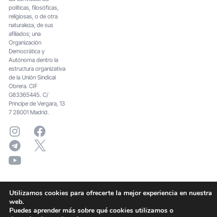
políticas, filosóficas,
religiosas, o de otra
naturaleza, de sus
afiliados; una
Organización
Democrática y
Autónoma dentro la
estructura organizativa
de la Unión Sindical
Obrera. CIF
G83365445. C/
Principe de Vergara, 13
7 28001 Madrid.
Utilizamos cookies para ofrecerte la mejor experiencia en nuestra
web.
Puedes aprender más sobre qué cookies utilizamos o