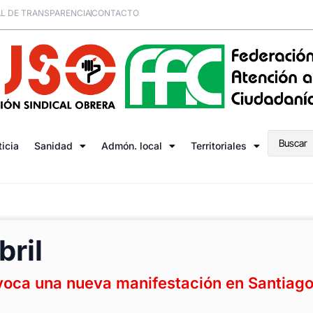
L DE TRANSPARENCIA
CONTACTO
ticia
Sanidad
Admón. local
Territoriales
bril
voca una nueva manifestación en Santiag