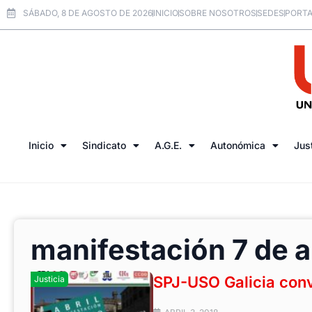
SÁBADO, 8 DE AGOSTO DE 2026
INICIO
SOBRE NOSOTROS
SEDES
PORTA
Inicio
Sindicato
A.G.E.
Autonómica
Jus
manifestación 7 de a
SPJ-USO Galicia con
Justicia