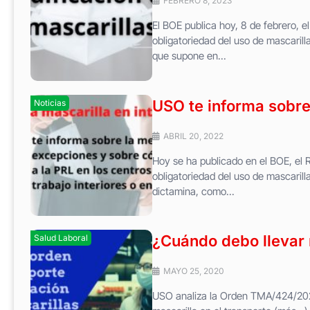
FEBRERO 8, 2023
El BOE publica hoy, 8 de febrero, e
obligatoriedad del uso de mascarilla
que supone en...
USO te informa sobre 
Noticias
ABRIL 20, 2022
Hoy se ha publicado en el BOE, el R
obligatoriedad del uso de mascarilla
dictamina, como...
¿Cuándo debo llevar 
Salud Laboral
MAYO 25, 2020
USO analiza la Orden TMA/424/2020