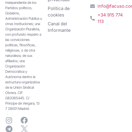
Independiente de los
info@facuso.c
Partidos políticos,
Política de
Gobierno,
cookies
+34 915 774
Administración Pública u
113
Canal del
otras Instituciones; una
Organización Pluralista,
Informante
con profundo respeto a
las convicciones
políticas, filosóficas,
religiosas, o de otra
naturaleza, de sus
afiliados; una
Organización
Democrática y
Autónoma dentro la
estructura organizativa
de la Unión Sindical
Obrera. CIF
G83365445. C/
Principe de Vergara, 13
7 28001 Madrid.