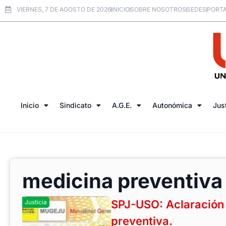
VIERNES, 7 DE AGOSTO DE 2026
INICIO
SOBRE NOSOTROS
SEDES
PORTA
Inicio
Sindicato
A.G.E.
Autonómica
Jus
medicina preventiva
SPJ-USO: Aclaració
Justicia
preventiva.