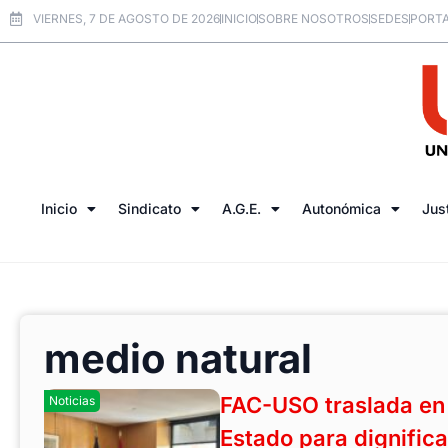
VIERNES, 7 DE AGOSTO DE 2026
INICIO
SOBRE NOSOTROS
SEDES
PORTA
Inicio
Sindicato
A.G.E.
Autonómica
Jus
medio natural
FAC-USO traslada en 
Noticias
Estado para dignifica