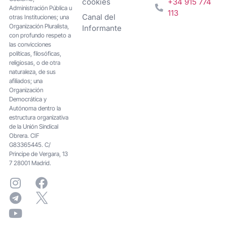
cookies
+34 915 774
Administración Pública u
113
Canal del
otras Instituciones; una
Organización Pluralista,
Informante
con profundo respeto a
las convicciones
políticas, filosóficas,
religiosas, o de otra
naturaleza, de sus
afiliados; una
Organización
Democrática y
Autónoma dentro la
estructura organizativa
de la Unión Sindical
Obrera. CIF
G83365445. C/
Principe de Vergara, 13
7 28001 Madrid.