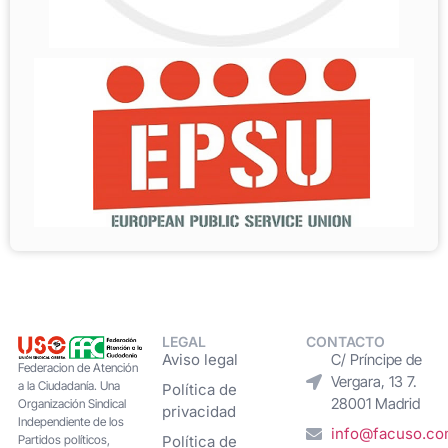
LEGAL
CONTACTO
Aviso legal
C/ Príncipe de
Federacion de Atención
Vergara, 13 7.
a la Ciudadanía. Una
Política de
28001 Madrid
Organización Sindical
privacidad
Independiente de los
info@facuso.c
Partidos políticos,
Política de