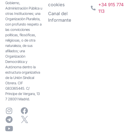
Gobierno,
cookies
+34 915 774
Administración Pública u
113
Canal del
otras Instituciones; una
Organización Pluralista,
Informante
con profundo respeto a
las convicciones
políticas, filosóficas,
religiosas, o de otra
naturaleza, de sus
afiliados; una
Organización
Democrática y
Autónoma dentro la
estructura organizativa
de la Unión Sindical
Obrera. CIF
G83365445. C/
Principe de Vergara, 13
7 28001 Madrid.