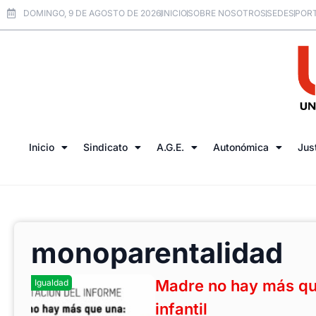
DOMINGO, 9 DE AGOSTO DE 2026
INICIO
SOBRE NOSOTROS
SEDES
PORT
Inicio
Sindicato
A.G.E.
Autonómica
Jus
monoparentalidad
Madre no hay más qu
Igualdad
infantil