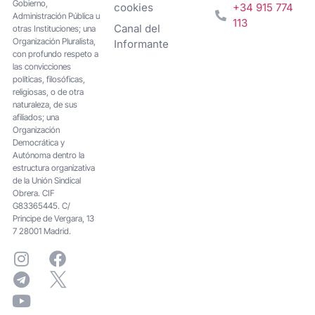
Gobierno,
cookies
+34 915 774
Administración Pública u
113
Canal del
otras Instituciones; una
Organización Pluralista,
Informante
con profundo respeto a
las convicciones
políticas, filosóficas,
religiosas, o de otra
naturaleza, de sus
afiliados; una
Organización
Democrática y
Autónoma dentro la
estructura organizativa
de la Unión Sindical
Obrera. CIF
G83365445. C/
Principe de Vergara, 13
7 28001 Madrid.