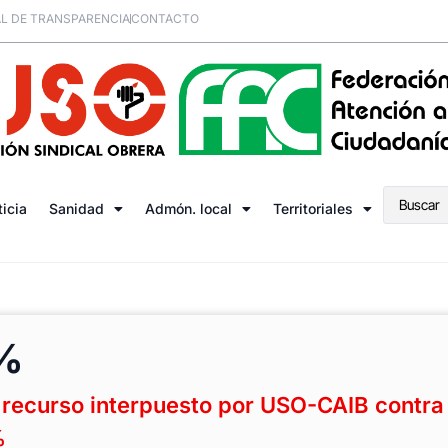
L DE TRANSPARENCIA
CONTACTO
ticia
Sanidad
Admón. local
Territoriales
2%
l recurso interpuesto por USO-CAIB contra 
%