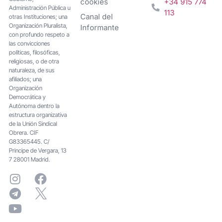
cookies
+34 915 774
Administración Pública u
113
Canal del
otras Instituciones; una
Organización Pluralista,
Informante
con profundo respeto a
las convicciones
políticas, filosóficas,
religiosas, o de otra
naturaleza, de sus
afiliados; una
Organización
Democrática y
Autónoma dentro la
estructura organizativa
de la Unión Sindical
Obrera. CIF
G83365445. C/
Principe de Vergara, 13
7 28001 Madrid.