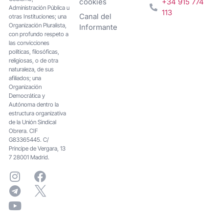
cookies
+34 915 774
Administración Pública u
113
Canal del
otras Instituciones; una
Organización Pluralista,
Informante
con profundo respeto a
las convicciones
políticas, filosóficas,
religiosas, o de otra
naturaleza, de sus
afiliados; una
Organización
Democrática y
Autónoma dentro la
estructura organizativa
de la Unión Sindical
Obrera. CIF
G83365445. C/
Principe de Vergara, 13
7 28001 Madrid.