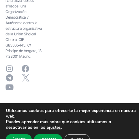
naturaleza, de sus
afiliados; una
Organización
Democrática y
Autónoma dentro la
estructura organizativa
de la Unión Sindical
Obrera. CIF
G83365445. C/
Principe de Vergara, 13
7 28001 Madrid.
Utilizamos cookies para ofrecerte la mejor experiencia en nuestra
web.
Puedes aprender más sobre qué cookies utilizamos o
desactivarlas en los
ajustes
.