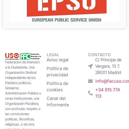
LEGAL
CONTACTO
Aviso legal
C/ Príncipe de
Federacion de Atención
Vergara, 13 7.
a la Ciudadanía. Una
Política de
28001 Madrid
Organización Sindical
privacidad
Independiente de los
info@facuso.c
Partidos políticos,
Política de
Gobierno,
cookies
+34 915 774
Administración Pública u
113
Canal del
otras Instituciones; una
Organización Pluralista,
Informante
con profundo respeto a
las convicciones
políticas, filosóficas,
religiosas, o de otra