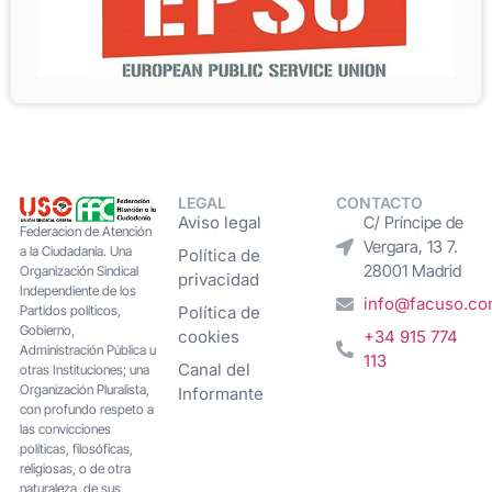
LEGAL
CONTACTO
Aviso legal
C/ Príncipe de
Federacion de Atención
Vergara, 13 7.
a la Ciudadanía. Una
Política de
28001 Madrid
Organización Sindical
privacidad
Independiente de los
info@facuso.c
Partidos políticos,
Política de
Gobierno,
cookies
+34 915 774
Administración Pública u
113
Canal del
otras Instituciones; una
Organización Pluralista,
Informante
con profundo respeto a
las convicciones
políticas, filosóficas,
religiosas, o de otra
naturaleza, de sus