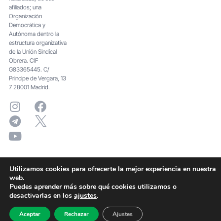
afiliados; una
Organización
Democrática y
Autónoma dentro la
estructura organizativa
de la Unión Sindical
Obrera. CIF
G83365445. C/
Principe de Vergara, 13
7 28001 Madrid.
Utilizamos cookies para ofrecerte la mejor experiencia en nuestra
web.
Puedes aprender más sobre qué cookies utilizamos o
desactivarlas en los
ajustes
.
Aceptar
Rechazar
Ajustes