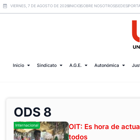
VIERNES, 7 DE AGOSTO DE 2026
INICIO
SOBRE NOSOTROS
SEDES
PORTA
Inicio
Sindicato
A.G.E.
Autonómica
Jus
ODS 8
OIT: Es hora de actu
Internacional
todos