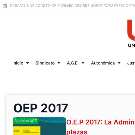
SÁBADO, 8 DE AGOSTO DE 2026
INICIO
SOBRE NOSOTROS
SEDES
PORTA
Inicio
Sindicato
A.G.E.
Autonómica
Jus
OEP 2017
O.E.P 2017: La Admini
Noticias AGE
plazas