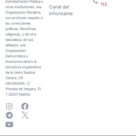
Administración Pública u
113
Canal del
otras Instituciones; una
Organización Pluralista,
Informante
con profundo respeto a
las convicciones
políticas, filosóficas,
religiosas, o de otra
naturaleza, de sus
afiliados; una
Organización
Democrática y
Autónoma dentro la
estructura organizativa
de la Unión Sindical
Obrera. CIF
G83365445. C/
Principe de Vergara, 13
7 28001 Madrid.