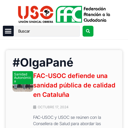
#OlgaPané
Sanidad
FAC-USOC defiende una
Autonómic
a
sanidad pública de calidad
en Cataluña
OCTUBRE 17, 2024
FAC-USOC y USOC se reúnen con la
Consellera de Salud para abordar las