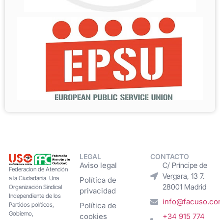
LEGAL
CONTACTO
Aviso legal
C/ Príncipe de
Federacion de Atención
Vergara, 13 7.
a la Ciudadanía. Una
Política de
28001 Madrid
Organización Sindical
privacidad
Independiente de los
info@facuso.c
Partidos políticos,
Política de
Gobierno,
cookies
+34 915 774