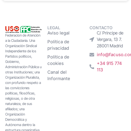
LEGAL
CONTACTO
Aviso legal
C/ Príncipe de
Federacion de Atención
Vergara, 13 7.
a la Ciudadanía. Una
Política de
28001 Madrid
Organización Sindical
privacidad
Independiente de los
info@facuso.c
Partidos políticos,
Política de
Gobierno,
cookies
+34 915 774
Administración Pública u
113
Canal del
otras Instituciones; una
Organización Pluralista,
Informante
con profundo respeto a
las convicciones
políticas, filosóficas,
religiosas, o de otra
naturaleza, de sus
afiliados; una
Organización
Democrática y
Autónoma dentro la
estructura organizativa